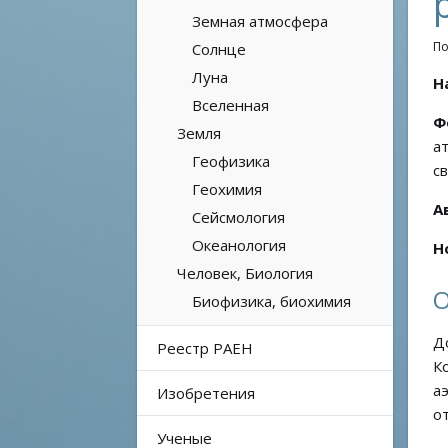
Земная атмосфера
По
Солнце
Луна
Н
Вселенная
Ф
Земля
а
Геофизика
с
Геохимия
А
Сейсмология
Океанология
Н
Человек, Биология
О
Биофизика, биохимия
Д
Реестр РАЕН
К
а
Изобретения
о
Ученые