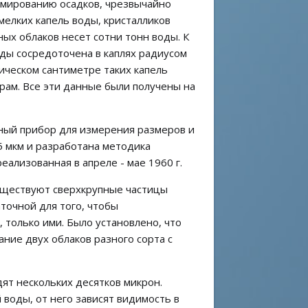
рмированию осадков, чрезвычайно
 мелких капель воды, кристалликов
ных облаков несет сотни тонн воды. К
воды сосредоточена в каплях радиусом
бическом сантиметре таких капель
ерам. Все эти данные были получены на
тный прибор для измерения размеров и
5 мкм и разработана методика
ализованная в апреле - мае 1960 г.
существуют сверхкрупные частицы
точной для того, чтобы
 только ими. Было установлено, что
ание двух облаков разного сорта с
дят нескольких десятков микрон.
воды, от него зависят видимость в