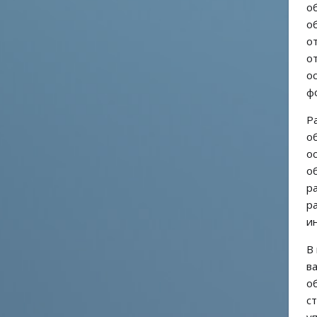
о
о
о
о
о
ф
Р
о
о
о
р
р
и
В
в
о
с