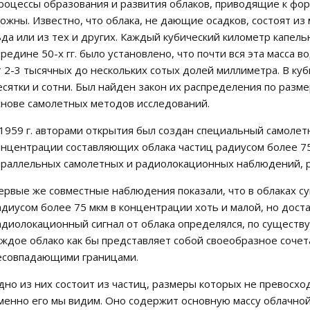
роцессы образования и развития облаков, приводящие к фо
ложны. Известно, что облака, не дающие осадков, состоят из
ьда или из тех и других. Каждый кубический километр капель
ередине 50-х гг. было установлено, что почти вся эта масса 
т 2-3 тысячных до нескольких сотых долей миллиметра. В ку
есятки и сотни. Был найден закон их распределения по разм
снове самолетных методов исследований.
 1959 г. авторами открытия был создан специальный самоле
онцентрации составляющих облака частиц радиусом более 7
араллельных самолетных и радиолокационных наблюдений, ре
ервые же совместные наблюдения показали, что в облаках 
адиусом более 75 мкм в концентрации хоть и малой, но доста
адиолокационный сигнал от облака определялся, по существу,
аждое облако как бы представляет собой своеобразное сочет
есовпадающими границами.
дно из них состоит из частиц, размеры которых не превосхо
менно его мы видим. Оно содержит основную массу облачной 