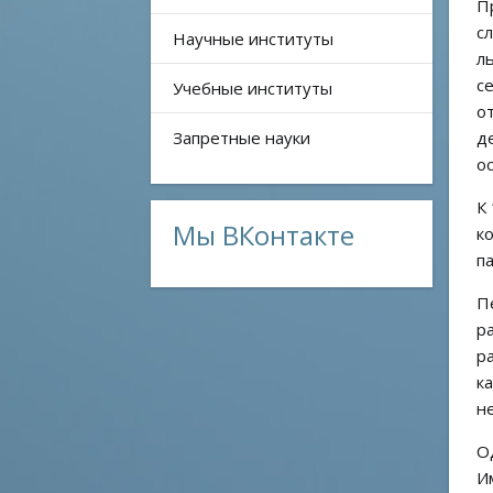
П
с
Научные институты
л
с
Учебные институты
о
Запретные науки
д
о
К
Мы ВКонтакте
к
п
П
р
р
к
н
О
И