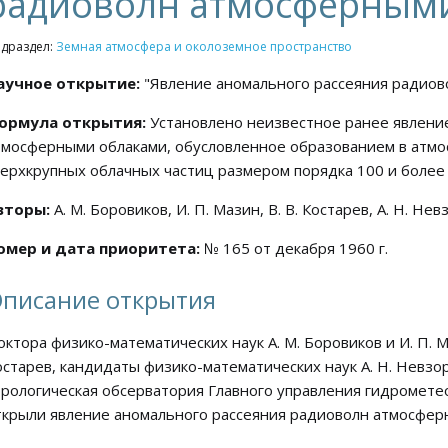
радиоволн атмосферным
драздел:
Земная атмосфера и околоземное пространство
аучное открытие:
"Явление аномального рассеяния радиов
ормула открытия:
Установлено неизвестное ранее явлени
тмосферными облаками, обусловленное образованием в атмо
верхкрупных облачных частиц размером порядка 100 и более
вторы:
А. М. Боровиков, И. П. Мазин, В. В. Костарев, А. Н. Нев
омер и дата приоритета:
№ 165 от декабря 1960 г.
писание открытия
октора физико-математических наук А. М. Боровиков и И. П. М
остарев, кандидаты физико-математических наук А. Н. Невзор
эрологическая обсерватория Главного управления гидромет
ткрыли явление аномального рассеяния радиоволн атмосфер