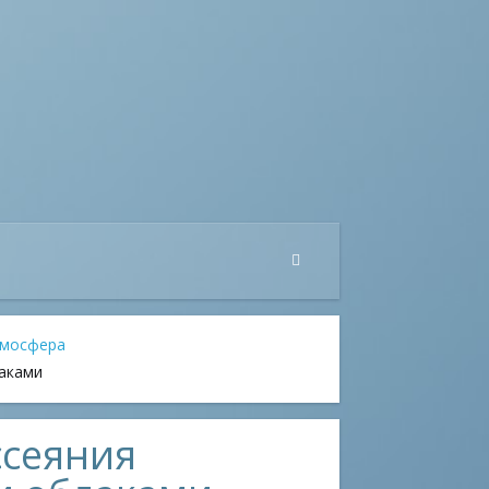
тмосфера
аками
ссеяния