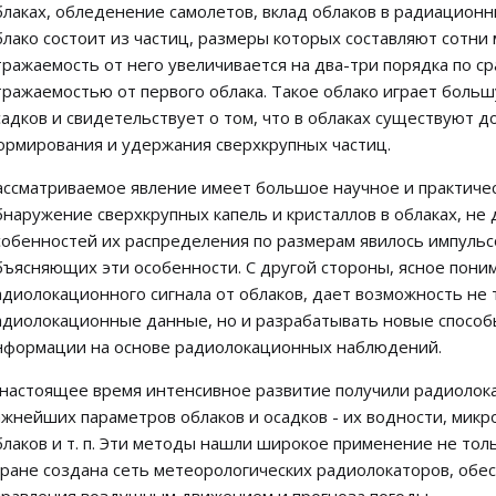
блаках, обледенение самолетов, вклад облаков в радиационн
блако состоит из частиц, размеры которых составляют сотни
тражаемость от него увеличивается на два-три порядка по 
тражаемостью от первого облака. Такое облако играет боль
садков и свидетельствует о том, что в облаках существуют
ормирования и удержания сверхкрупных частиц.
ассматриваемое явление имеет большое научное и практичес
бнаружение сверхкрупных капель и кристаллов в облаках, не
собенностей их распределения по размерам явилось импульс
бъясняющих эти особенности. С другой стороны, ясное поним
адиолокационного сигнала от облаков, дает возможность не
адиолокационные данные, но и разрабатывать новые способ
нформации на основе радиолокационных наблюдений.
 настоящее время интенсивное развитие получили радиоло
ажнейших параметров облаков и осадков - их водности, микр
блаков и т. п. Эти методы нашли широкое применение не толь
тране создана сеть метеорологических радиолокаторов, об