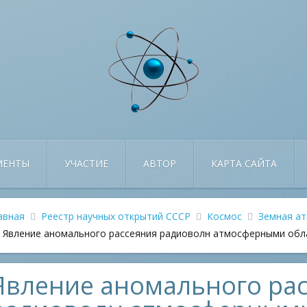
МЕНТЫ
УЧАСТИЕ
АВТОР
КАРТА САЙТА
авная
Реестр научных открытий СССР
Космос
Земная а
Явление аномального рассеяния радиоволн атмосферными обл
Явление аномального ра