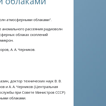
и облаками
олн атмосферными облаками".
е аномального рассеяния радиоволн
сферных облаках скоплений
 микрон.
зоров, А. А. Черников.
азин, доктор технических наук В. В.
ов и А. А. Черников (Центральная
еослужбы при Совете Министров СССР)
ными облаками.