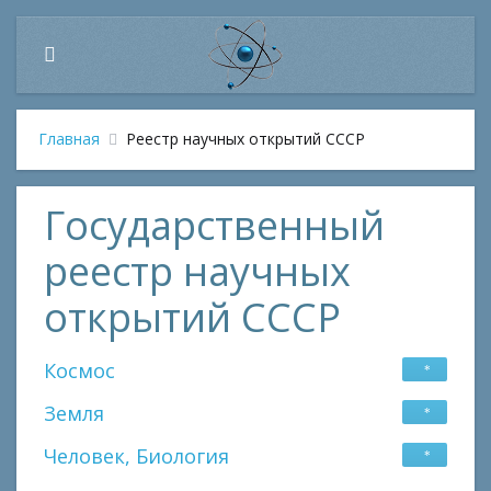
Главная
Реестр научных открытий СССР
Государственный
реестр научных
открытий СССР
Космос
Земная атмосфера и околоземное
Земля
пространство
Геофизика
Человек, Биология
Солнце