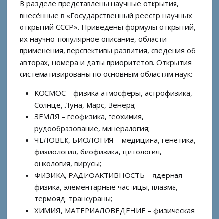
Геохимия, рудообразование и
Биофизика, биохимия, цитология
В разделе представлены научные открытия,
Луна
минералогия
внесённые в «Государственный реестр научных
открытий СССР». Приведены формулы открытий,
Вселенная
Сейсмология, сейсмотектоника и
их научно-популярное описание, области
горное дело
применения, перспективы развития, сведения об
авторах, номера и даты приоритетов. Открытия
Океанология и гидрогеология
систематизированы по основным областям наук:
КОСМОС – физика атмосферы, астрофизика,
Солнце, Луна, Марс, Венера;
ЗЕМЛЯ – геофизика, геохимия,
рудообразование, минералогия;
ЧЕЛОВЕК, БИОЛОГИЯ – медицина, генетика,
физиология, биофизика, цитология,
онкология, вирусы;
ФИЗИКА, РАДИОАКТИВНОСТЬ – ядерная
физика, элементарные частицы, плазма,
термояд, трансураны;
ХИМИЯ, МАТЕРИАЛОВЕДЕНИЕ – физическая