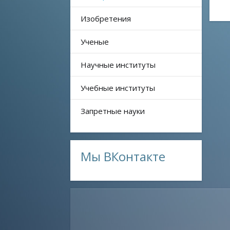
Земная атмосфера
Изобретения
Солнце
Луна
Ученые
Вселенная
Научные институты
Земля
Геофизика
Учебные институты
Геохимия
Запретные науки
Сейсмология
Океанология
Человек, Биология
Мы ВКонтакте
Биофизика, биохимия