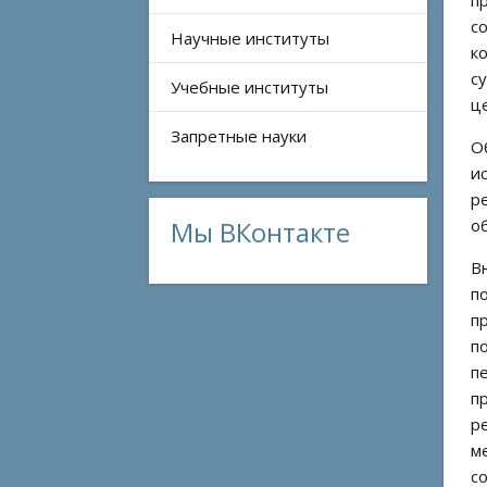
п
с
Научные институты
к
с
Учебные институты
ц
Запретные науки
О
и
р
Мы ВКонтакте
о
В
п
п
п
п
п
р
м
с