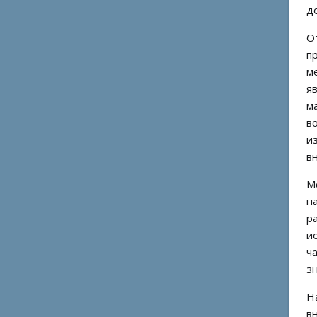
д
О
п
м
я
м
в
и
в
М
н
р
и
ч
з
Н
в