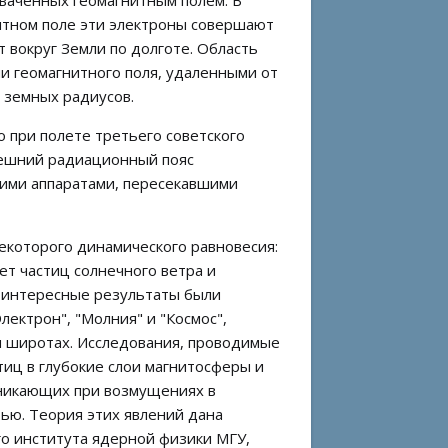
хваченных геомагнитным полем. В
итном поле эти электроны совершают
 вокруг Земли по долготе. Область
и геомагнитного поля, удаленными от
ь земных радиусов.
при полете третьего советского
внешний радиационный пояс
кими аппаратами, пересекавшими
екоторого динамического равновесия:
ет частиц солнечного ветра и
ь интересные результаты были
лектрон", "Молния" и "Космос",
и широтах. Исследования, проводимые
тиц в глубокие слои магнитосферы и
зникающих при возмущениях в
ью. Теория этих явлений дана
о института ядерной физики МГУ,