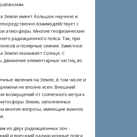
 Шабанским.
а Земли имеет большое научное и
епосредственно взаимодействует с
лои атмосферы. Многие геофизические
его радиационного пояса. Так, при
поясов и полярные сияния. Заметное
а Земли оказывает Солнце. С
ь движения элементарных частиц во
чные явления на Земле, в том числе и
 времени не вполне ясен. Внешний
чи возмущений от солнечного ветра к
нитосферы Земли, заполненных
 на многие вопросы, имеющие важное
я.
им из двух радиационных зон -
енний и внешний радиационные пояса