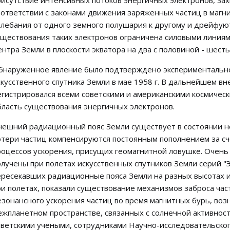
рисутствие интенсивных потоков энергичных электронов, за
оответствии с законами движения заряженных частиц в магн
олебания от одного земного полушария к другому и дрейфуют
уществования таких электронов ограничена силовыми линиям
ентра Земли в плоскости экватора на два с половиной - шест
бнаруженное явление было подтверждено экспериментально 
скусственного спутника Земли в мае 1958 г. В дальнейшем 
егистрировался всеми советскими и американскими космичес
бласть существования энергичных электронов.
нешний радиационный пояс Земли существует в состоянии н
отери частиц компенсируются постоянным пополнением за сч
роцессов ускорения, присущих геомагнитной ловушке. Очен
олучены при полетах искусственных спутников Земли серий "Э
ересекавших радиационные пояса Земли на разных высотах 
ри полетах, показали существование механизмов заброса час
езонансного ускорения частиц во время магнитных бурь, во
ежпланетном пространстве, связанных с солнечной активност
оветскими учеными, сотрудниками Научно-исследовательског