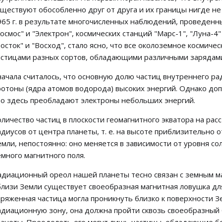
уществуют обособленно друг от друга и их границы нигде не
965 г. в результате многочисленных наблюдений, проведенн
Космос" и "Электрон", космических станций "Марс-1", "Луна-4
Восток" и "Восход", стало ясно, что все околоземное космич
астицами разных сортов, обладающими различными зарядами
начала считалось, что основную долю частиц внутреннего р
ротоны (ядра атомов водорода) высоких энергий. Однако до
то здесь преобладают электроны небольших энергий.
оличество частиц в плоскости геомагнитного экватора на рас
адиусов от центра планеты, т. е. на высоте приблизительно от
емли, непостоянно: оно меняется в зависимости от уровня со
емного магнитного поля.
адиационный ореол нашей планеты тесно связан с земным ма
близи Земли существует своеобразная магнитная ловушка дл
аряженная частица могла проникнуть близко к поверхности З
адиационную зону, она должна пройти сквозь своеобразный 