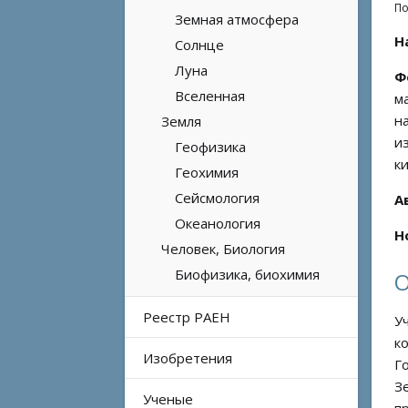
По
Земная атмосфера
Н
Солнце
Луна
Ф
Вселенная
м
н
Земля
и
Геофизика
к
Геохимия
Сейсмология
А
Океанология
Н
Человек, Биология
Биофизика, биохимия
О
Реестр РАЕН
У
к
Изобретения
Г
З
Ученые