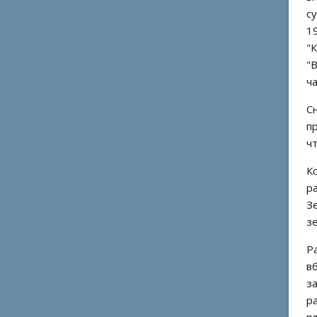
с
1
"
"
ч
С
п
ч
К
р
З
з
Р
в
з
р