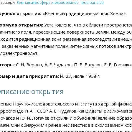
драздел:
Земная атмосфера и околоземное пространство
аучное открытие:
«Внешний радиационный пояс Земли».
ормула открытия:
Установлено, что в области пространств
агнитного поля, пересекающие поверхность Земли, между 50
аходится радиационная зона (названная впоследствии внеш
з захваченных магнитным полем интенсивных потоков электро
илоэлектронвольт.
вторы:
С. Н. Вернов, А. Е. Чудаков, П. В. Вакулов, Е. В. Горчако
омер и дата приоритета:
№ 23, июль 1958 г.
писание открытия
ченые Научно-исследовательского института ядерной физики 
орреспондент АН СССР А. Е. Чудаков, кандидаты физико-матема
орчаков и Ю. И. Логачев открыли и объяснили явление обра
емли. Они обнаружили ранее неизвестное в околоземном кос