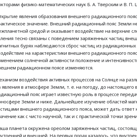
окторами физико-математических наук Б. А. Тверским и В. П.
ткрытие явления образования внешнего радиационного пояс
рактическое значение. Внешний радиационный пояс Земли н
ежпланетной средой и оказывает воздействие на верхние с
вления тесно связаны с поведением заряженных частиц внешн
агнитных бурях наблюдаются сброс частиц из радиационных 
оздействие на характеристики внешнего радиационного пояс
зменением солнечной активности положение и интенсивност
нешнем радиационном поясе изменяются.
еханизм воздействия активных процессов на Солнце на разли
а явления в атмосфере Земли, т. е. на погоду, до настоящего
адиационный пояс играет известную роль в процессе переда
оносфере Земли и ниже. Дальнейшее изучение областей маг
астицами внешнего радиационного пояса, может дать ответ
начение как с чисто научной, так и с практической точки зрени
аша планета окружена ореолом заряженных частиц, состоящ
нутренней и внешней. На первых порах казалось, что внутр