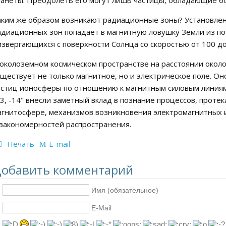
ланеты. Преодолеть его могут лишь частицы, обладающие б
аким же образом возникают радиационные зоны? Установлен
адиационных зон попадает в магнитную ловушку Земли из по
извергающихся с поверхности Солнца со скоростью от 100 до
 околоземном космическом пространстве на расстоянии около
уществует не только магнитное, но и электрическое поле. О
астиц ионосферы по отношению к магнитным силовым линиям 
13, -14" внесли заметный вклад в познание процессов, прот
агнитосфере, механизмов возникновения электромагнитных и
 закономерностей распространения.
Печать
E-mail
обавить комментарий
Имя (обязательное)
E-Mail