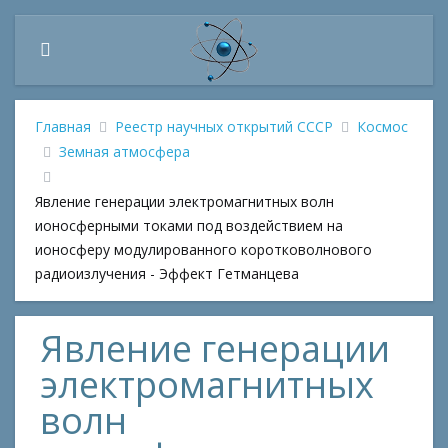
Главная
Реестр научных открытий СССР
Космос
Земная атмосфера
Явление генерации электромагнитных волн
ионосферными токами под воздействием на
ионосферу модулированного коротковолнового
радиоизлучения - Эффект Гетманцева
Явление генерации
электромагнитных
волн