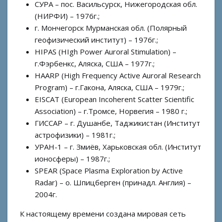
СУРА – пос. Васильсурск, Нижегородская обл.
(НИРФИ) – 1976г.;
г. Мончегорск Мурманская обл. (Полярный
геофизический институт) – 1976г.;
HIPAS (HIgh Power Auroral Stimulation) –
г.Фэрбенкс, Аляска, США – 1977г.;
HAARP (High Frequency Active Auroral Research
Program) – г.Гакона, Аляска, США – 1979г.;
EISCAT (European Incoherent Scatter Scientific
Association) – г.Тромсе, Норвегия – 1980 г.;
ГИССАР – г. Душанбе, Таджикистан (Институт
астрофизики) – 1981г.;
УРАН-1 – г. Змиёв, Харьковская обл. (Институт
ионосферы) – 1987г.;
SPEAR (Space Plasma Exploration by Active
Radar) – о. Шпицберген (принадл. Англия) –
2004г.
К настоящему времени создана мировая сеть