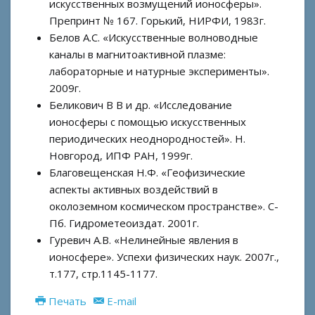
искусственных возмущений ионосферы».
Препринт № 167. Горький, НИРФИ, 1983г.
Белов А.С. «Искусственные волноводные
каналы в магнитоактивной плазме:
лабораторные и натурные эксперименты».
2009г.
Беликович В В и др. «Исследование
ионосферы с помощью искусственных
периодических неоднородностей». Н.
Новгород, ИПФ РАН, 1999г.
Благовещенская Н.Ф. «Геофизические
аспекты активных воздействий в
околоземном космическом пространстве». С-
Пб. Гидрометеоиздат. 2001г.
Гуревич А.В. «Нелинейные явления в
ионосфере». Успехи физических наук. 2007г.,
т.177, стр.1145-1177.
Печать
E-mail