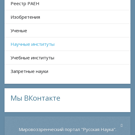
Реестр РАЕН
Космос
Земная атмосфера
Изобретения
Солнце
Луна
Ученые
Вселенная
Научные институты
Земля
Геофизика
Учебные институты
Геохимия
Запретные науки
Сейсмология
Океанология
Человек, Биология
Мы ВКонтакте
Биофизика, биохимия
Мировоззренческий портал "Русская Наука".